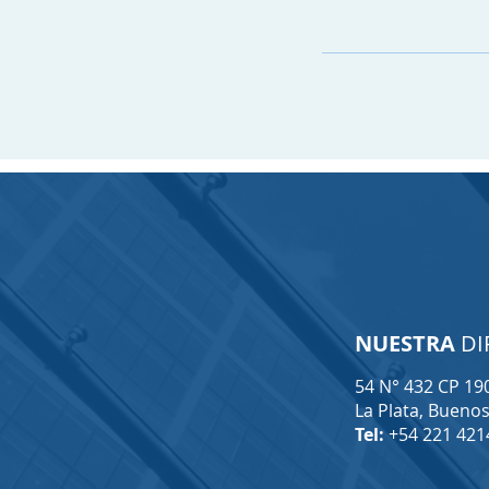
NUESTRA
DI
54 N° 432 CP 19
La Plata, Buenos
Tel:
+54 221 421