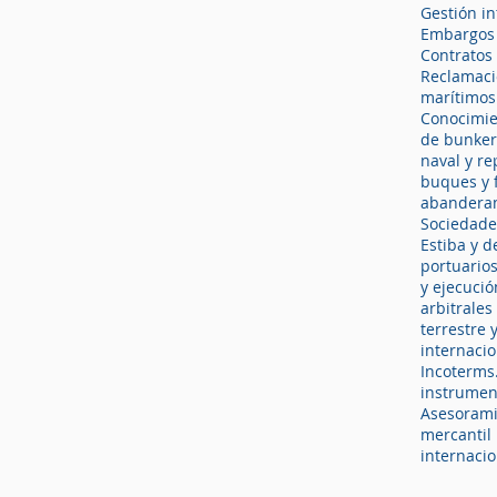
Gestión in
Embargos y
Contratos 
Reclamaci
marítimos
Conocimie
de bunker
naval y r
buques y f
abandera
Sociedades
Estiba y d
portuarios
y ejecució
arbitrales
terrestre 
internacio
Incoterms
instrumen
Asesorami
mercantil
internacio