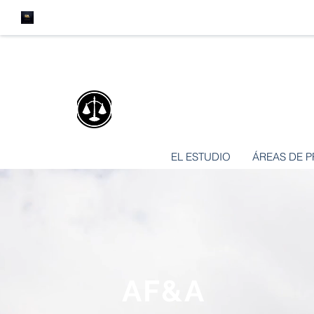
AF&A
ARRIEGUEZ,
FISCARELLI &
EL ESTUDIO
ÁREAS DE P
AF&A