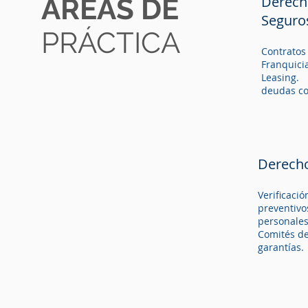
ÁREAS DE
Derech
Seguro
Seguro
PRÁCTICA
PRÁCTICA
Contratos
Franquicia
Contratos
Leasing.
Franquici
Recuperos
Leasing.
comercial
deudas co
Derecho
Derecho
​Verificaci
​Verificaci
preventivo
preventivo
empresaria
personales
Comités de
Comités de
de garantí
garantías.