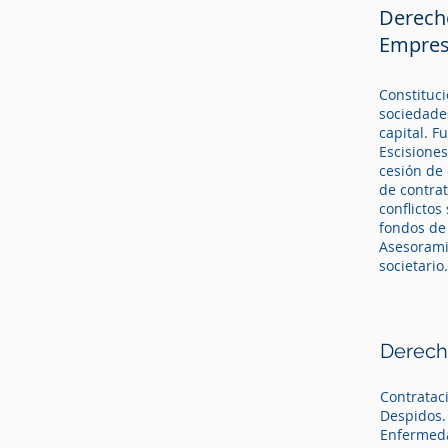
Derecho
Derecho
Empres
Empres
Constituci
Constituci
sociedade
sociedade
capital. F
capital. F
Escisione
Escisione
cesión de 
cesión de 
de contrat
de contrat
conflictos
conflictos
fondos de
fondos de
Asesorami
Asesorami
societario.
societario.
Derech
Derech
Contratac
Despidos.
Contratac
Enfermeda
Despidos.
Asesorami
Enfermeda