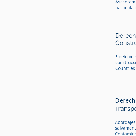
particulare
Asesorami
particulare
Derecho
Constr
Fideicomis
construcci
Countries
Derech
Transp
Abordajes.
salvament
Contamina